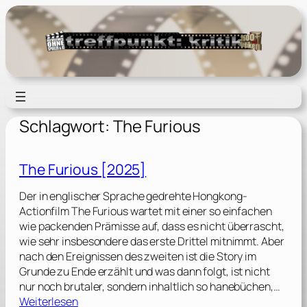
Zum
Inhalt
springen
Schlagwort:
The Furious
The Furious [2025]
Der in englischer Sprache gedrehte Hongkong-
Actionfilm The Furious wartet mit einer so einfachen
wie packenden Prämisse auf, dass es nicht überrascht,
wie sehr insbesondere das erste Drittel mitnimmt. Aber
nach den Ereignissen des zweiten ist die Story im
Grunde zu Ende erzählt und was dann folgt, ist nicht
nur noch brutaler, sondern inhaltlich so hanebüchen,…
:
Weiterlesen