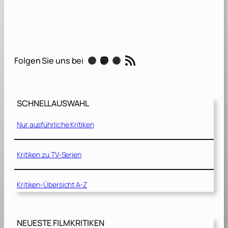
T
h
e
F
u
RSS-Feed
Instagram
Mastodon
Threads
Folgen Sie uns bei
r
i
o
u
SCHNELLAUSWAHL
s
[
Nur ausführliche Kritiken
2
0
2
Kritiken zu TV-Serien
5
]
Kritiken-Übersicht A-Z
NEUESTE FILMKRITIKEN