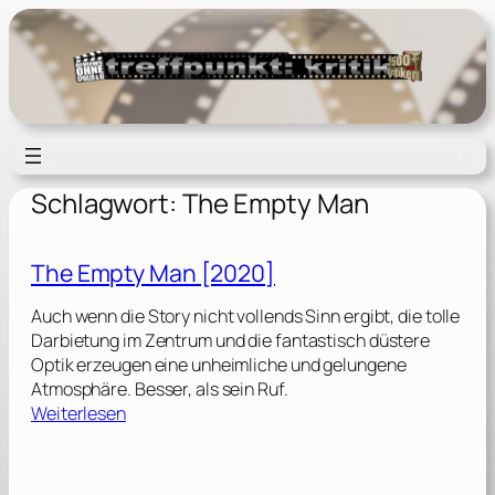
Zum
Inhalt
springen
Schlagwort:
The Empty Man
The Empty Man [2020]
Auch wenn die Story nicht vollends Sinn ergibt, die tolle
Darbietung im Zentrum und die fantastisch düstere
Optik erzeugen eine unheimliche und gelungene
Atmosphäre. Besser, als sein Ruf.
:
Weiterlesen
T
h
e