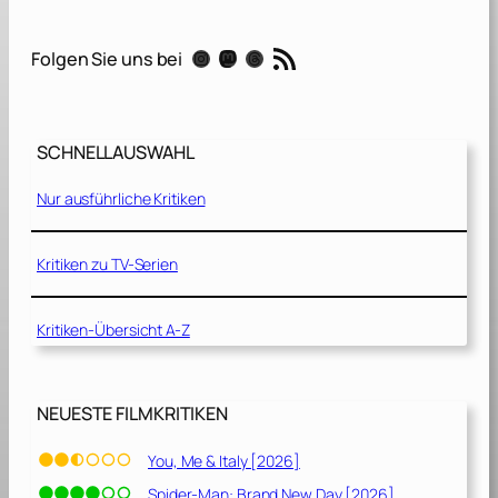
E
m
RSS-Feed
Instagram
Mastodon
Threads
Folgen Sie uns bei
p
t
y
M
SCHNELLAUSWAHL
a
n
Nur ausführliche Kritiken
[
2
0
Kritiken zu TV-Serien
2
0
Kritiken-Übersicht A-Z
]
NEUESTE FILMKRITIKEN
You, Me & Italy [2026]
Spider-Man: Brand New Day [2026]