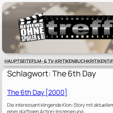
Zum
Inhalt
springen
HAUPTSEITE
FILM- & TV-KRITIKEN
BUCHKRITIKEN
TI
Schlagwort:
The 6th Day
The 6th Day [2000]
Die interessant klingende Klon-Story mit aktuelle
einer dürftigen Action-Inszenierung.