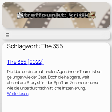
Zum
Inhalt
springen
Schlagwort:
The 355
The 355 [2022]
Die Idee des internationalen Agentinnen-Teams ist so
gelungen wie der Cast. Doch die halbgare, weit
absehbare Story stört den Spaß am Zusehen ebenso
wie die unterdurchschnittliche Inszenierung.
:
Weiterlesen
T
h
e