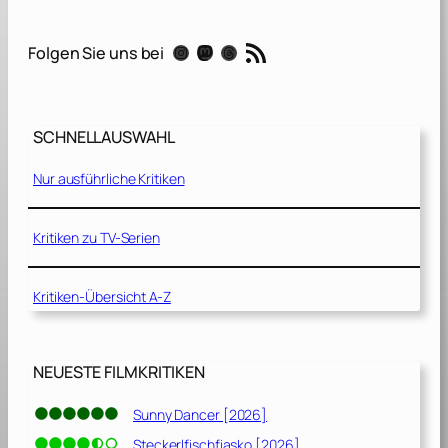
3
5
RSS-Feed
Instagram
Mastodon
Threads
Folgen Sie uns bei
5
[
2
0
SCHNELLAUSWAHL
2
2
Nur ausführliche Kritiken
]
Kritiken zu TV-Serien
Kritiken-Übersicht A-Z
NEUESTE FILMKRITIKEN
Sunny Dancer [2026]
Steckerlfischfiasko [2026]