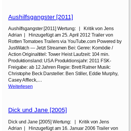
8
u
]
r
Aushilfsgangster [2011]
a
s
Aushilfsgangster [2011] Wertung: | Kritik von Jens
s
Adrian | Hinzugefügt am 25. April 2012 Trailer von
i
Rotten Tomatoes Trailers via YouTube.com Powered by
c
JustWatch — Jetzt Streamen Bei: Genre: Komödie /
P
Action Originaltitel: Tower Heist Laufzeit: 104 min.
a
Produktionsland: USA Produktionsjahr: 2011 FSK-
r
Freigabe: ab 12 Jahren Regie: Brett Ratner Musik:
k
Christophe Beck Darsteller: Ben Stiller, Eddie Murphy,
I
Casey Affleck,…
I
:
Weiterlesen
I
A
[
u
2
s
0
Dick und Jane [2005]
h
0
i
Dick und Jane [2005] Wertung: | Kritik von Jens
1
l
Adrian | Hinzugefügt am 16. Januar 2006 Trailer von
]