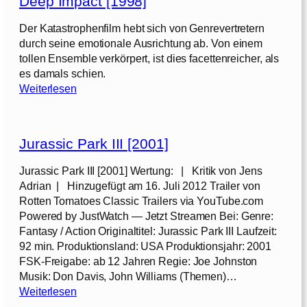
Deep Impact [1998]
t
h
Der Katastrophenfilm hebt sich von Genrevertretern
o
durch seine emotionale Ausrichtung ab. Von einem
f
tollen Ensemble verkörpert, ist dies facettenreicher, als
a
es damals schien.
U
:
Weiterlesen
n
D
i
e
c
e
o
Jurassic Park III [2001]
p
r
I
Jurassic Park III [2001] Wertung: | Kritik von Jens
n
m
Adrian | Hinzugefügt am 16. Juli 2012 Trailer von
[
p
Rotten Tomatoes Classic Trailers via YouTube.com
2
a
Powered by JustWatch — Jetzt Streamen Bei: Genre:
0
c
Fantasy / Action Originaltitel: Jurassic Park III Laufzeit:
2
t
92 min. Produktionsland: USA Produktionsjahr: 2001
5
[
FSK-Freigabe: ab 12 Jahren Regie: Joe Johnston
]
1
Musik: Don Davis, John Williams (Themen)…
9
:
Weiterlesen
9
J