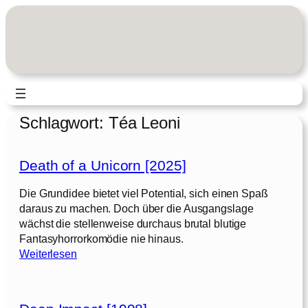
Zum
Inhalt
springen
Schlagwort:
Téa Leoni
Death of a Unicorn [2025]
Die Grundidee bietet viel Potential, sich einen Spaß
daraus zu machen. Doch über die Ausgangslage
wächst die stellenweise durchaus brutal blutige
Fantasyhorrorkomödie nie hinaus.
:
Weiterlesen
D
e
a