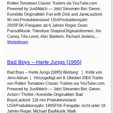
f
Rotten Tomatoes Classic Trailers via YouTube.com
s
Powered by JustWatch — Jetzt Streamen Bei: Genre:
g
Komödie Originaltitel: Fun with Dick and JaneLaufzeit:
a
90 min.Produktionsland: USAProduktionsjahr:
n
2005FSK-Freigabe: ab 6 Jahren Regie: Dean
g
ParisotMusik: Theodore ShapiroOriginalstimmen: Jim
s
Carrey, Téa Leoni, Alec Baldwin, Richard Jenkins,…
t
:
Weiterlesen
e
D
r
i
[
c
2
Bad Boys – Harte Jungs [1995]
k
0
u
Bad Boys – Harte Jungs [1995] Wertung: | Kritik von
1
n
Jens Adrian | Hinzugefügt am 9. Oktober 2003 Trailer
1
d
von Rotten Tomatoes Classic Trailers via YouTube.com
]
J
Powered by JustWatch — Jetzt Streamen Bei: Genre:
a
Action / Thriller / Komödie Originaltitel: Bad
n
BoysLaufzeit: 118 min.Produktionsland:
e
USAProduktionsjahr: 1995FSK-Freigabe: nicht unter 18
[
Jahren Regie: Michael BayMusik: Mark