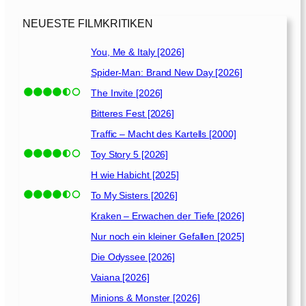
[
1
NEUESTE FILMKRITIKEN
9
9
You, Me & Italy [2026]
5
Spider-Man: Brand New Day [2026]
]
The Invite [2026]
Bitteres Fest [2026]
Traffic – Macht des Kartells [2000]
Toy Story 5 [2026]
H wie Habicht [2025]
To My Sisters [2026]
Kraken – Erwachen der Tiefe [2026]
Nur noch ein kleiner Gefallen [2025]
Die Odyssee [2026]
Vaiana [2026]
Minions & Monster [2026]