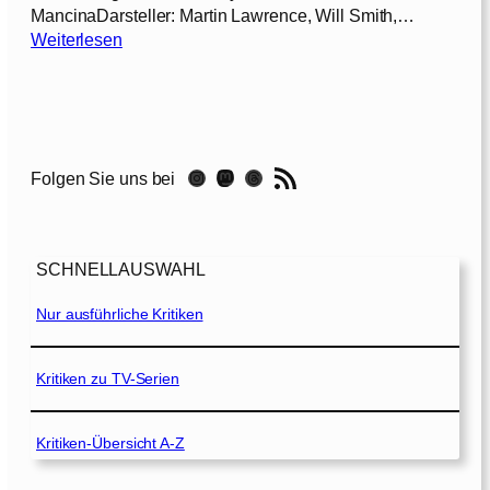
2
MancinaDarsteller: Martin Lawrence, Will Smith,…
0
:
Weiterlesen
0
B
5
a
]
d
B
o
RSS-Feed
Instagram
Mastodon
Threads
Folgen Sie uns bei
y
s
–
H
SCHNELLAUSWAHL
a
r
Nur ausführliche Kritiken
t
e
J
Kritiken zu TV-Serien
u
n
Kritiken-Übersicht A-Z
g
s