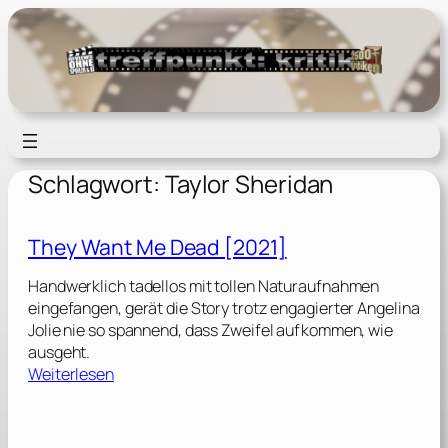
Zum
Inhalt
springen
Schlagwort:
Taylor Sheridan
They Want Me Dead [2021]
Handwerklich tadellos mit tollen Naturaufnahmen
eingefangen, gerät die Story trotz engagierter Angelina
Jolie nie so spannend, dass Zweifel aufkommen, wie
ausgeht.
:
Weiterlesen
T
h
e