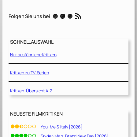
y
W
RSS-Feed
Instagram
Mastodon
Threads
Folgen Sie uns bei
a
n
t
M
SCHNELLAUSWAHL
e
D
Nur ausführliche Kritiken
e
a
d
Kritiken zu TV-Serien
[
2
Kritiken-Übersicht A-Z
0
2
1
]
NEUESTE FILMKRITIKEN
You, Me & Italy [2026]
Spider-Man: Brand New Day [2026]