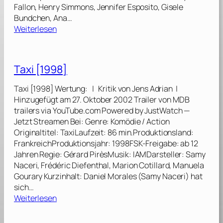
Fallon, Henry Simmons, Jennifer Esposito, Gisele
Bundchen, Ana…
:
Weiterlesen
N
e
w
Taxi [1998]
Y
o
Taxi [1998] Wertung: | Kritik von Jens Adrian |
r
Hinzugefügt am 27. Oktober 2002 Trailer von MDB
k
trailers via YouTube.com Powered by JustWatch —
T
Jetzt Streamen Bei: Genre: Komödie / Action
a
Originaltitel: TaxiLaufzeit: 86 min.Produktionsland:
x
FrankreichProduktionsjahr: 1998FSK-Freigabe: ab 12
i
Jahren Regie: Gérard PirèsMusik: IAMDarsteller: Samy
[
Naceri, Frédéric Diefenthal, Marion Cotillard, Manuela
2
Gourary Kurzinhalt: Daniel Morales (Samy Naceri) hat
0
sich…
0
:
Weiterlesen
4
T
]
a