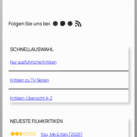
x
i
[
RSS-Feed
Instagram
Mastodon
Threads
Folgen Sie uns bei
1
9
9
8
SCHNELLAUSWAHL
]
Nur ausführliche Kritiken
Kritiken zu TV-Serien
Kritiken-Übersicht A-Z
NEUESTE FILMKRITIKEN
You, Me & Italy [2026]