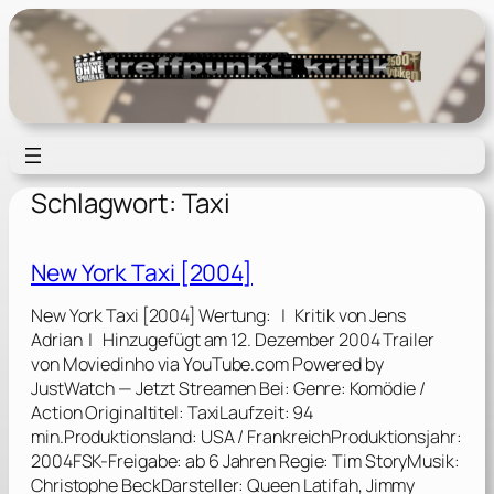
Zum
Inhalt
springen
Schlagwort:
Taxi
New York Taxi [2004]
New York Taxi [2004] Wertung: | Kritik von Jens
Adrian | Hinzugefügt am 12. Dezember 2004 Trailer
von Moviedinho via YouTube.com Powered by
JustWatch — Jetzt Streamen Bei: Genre: Komödie /
Action Originaltitel: TaxiLaufzeit: 94
min.Produktionsland: USA / FrankreichProduktionsjahr:
2004FSK-Freigabe: ab 6 Jahren Regie: Tim StoryMusik:
Christophe BeckDarsteller: Queen Latifah, Jimmy