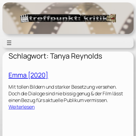
Zum
Inhalt
springen
Schlagwort:
Tanya Reynolds
Emma [2020]
Mit tollen Bildern und starker Besetzung versehen.
Doch die Dialoge sind nie bissig genug & der Film lässt
einen Bezug fürs aktuelle Publikum vermissen.
:
Weiterlesen
E
m
m
a