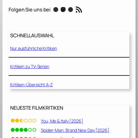
[
RSS-Feed
Instagram
Mastodon
Threads
Folgen Sie uns bei
2
0
2
0
SCHNELLAUSWAHL
]
Nur ausführliche Kritiken
Kritiken zu TV-Serien
Kritiken-Übersicht A-Z
NEUESTE FILMKRITIKEN
You, Me & Italy [2026]
Spider-Man: Brand New Day [2026]