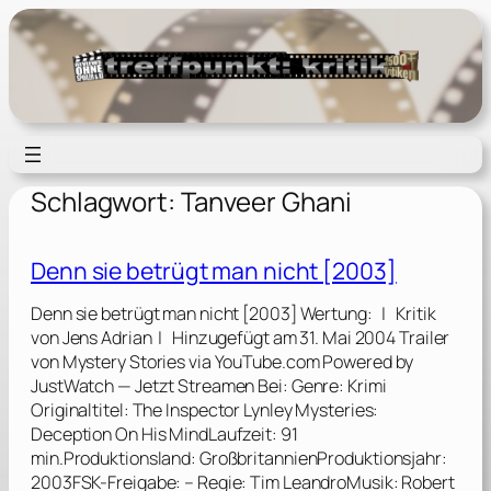
Zum
Inhalt
springen
Schlagwort:
Tanveer Ghani
Denn sie betrügt man nicht [2003]
Denn sie betrügt man nicht [2003] Wertung: | Kritik
von Jens Adrian | Hinzugefügt am 31. Mai 2004 Trailer
von Mystery Stories via YouTube.com Powered by
JustWatch — Jetzt Streamen Bei: Genre: Krimi
Originaltitel: The Inspector Lynley Mysteries:
Deception On His MindLaufzeit: 91
min.Produktionsland: GroßbritannienProduktionsjahr:
2003FSK-Freigabe: – Regie: Tim LeandroMusik: Robert