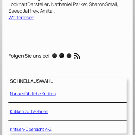
LockhartDarsteller: Nathaniel Parker, Sharon Small,
Saeed Jaffrey, Amita…
:
Weiterlesen
D
e
n
n
s
RSS-Feed
Instagram
Mastodon
Threads
Folgen Sie uns bei
i
e
b
e
SCHNELLAUSWAHL
t
r
Nur ausführliche Kritiken
ü
g
t
Kritiken zu TV-Serien
m
a
Kritiken-Übersicht A-Z
n