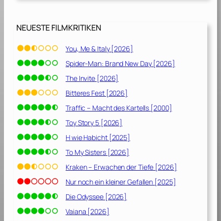
n
i
c
NEUESTE FILMKRITIKEN
h
t
You, Me & Italy [2026]
[
Spider-Man: Brand New Day [2026]
2
0
The Invite [2026]
0
Bitteres Fest [2026]
3
Traffic – Macht des Kartells [2000]
]
Toy Story 5 [2026]
H wie Habicht [2025]
To My Sisters [2026]
Kraken – Erwachen der Tiefe [2026]
Nur noch ein kleiner Gefallen [2025]
Die Odyssee [2026]
Vaiana [2026]