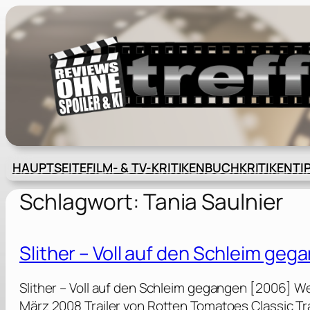
Zum
Inhalt
springen
HAUPTSEITE
FILM- & TV-KRITIKEN
BUCHKRITIKEN
TI
Schlagwort:
Tania Saulnier
Slither – Voll auf den Schleim ge
Slither – Voll auf den Schleim gegangen [2006] W
März 2008 Trailer von Rotten Tomatoes Classic T