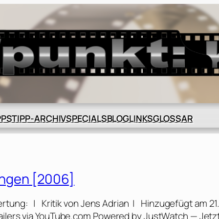
BLOG
GLOSSAR
PPS
TIPP-ARCHIV
SPECIALS
LINKS
gangen [2006]
ertung: | Kritik von Jens Adrian | Hinzugefügt am 21
railers via YouTube.com Powered by JustWatch — Jetz