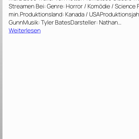
Streamen Bei: Genre: Horror / Komödie / Science Fic
min.Produktionsland: Kanada / USAProduktionsjah
GunnMusik: Tyler BatesDarsteller: Nathan…
:
Weiterlesen
S
l
i
t
h
e
r
–
V
o
l
l
a