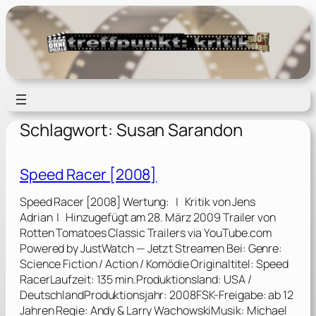
Zum
Inhalt
springen
Schlagwort:
Susan Sarandon
Speed Racer [2008]
Speed Racer [2008] Wertung: | Kritik von Jens
Adrian | Hinzugefügt am 28. März 2009 Trailer von
Rotten Tomatoes Classic Trailers via YouTube.com
Powered by JustWatch — Jetzt Streamen Bei: Genre:
Science Fiction / Action / Komödie Originaltitel: Speed
RacerLaufzeit: 135 min.Produktionsland: USA /
DeutschlandProduktionsjahr: 2008FSK-Freigabe: ab 12
Jahren Regie: Andy & Larry WachowskiMusik: Michael