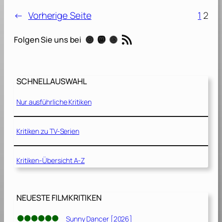
f
←
Vorherige Seite
1
2
i
c
RSS-Feed
Instagram
Mastodon
Threads
Folgen Sie uns bei
h
b
i
t
SCHNELLAUSWAHL
t
e
Nur ausführliche Kritiken
n
?
[
Kritiken zu TV-Serien
2
0
0
Kritiken-Übersicht A-Z
4
]
NEUESTE FILMKRITIKEN
Sunny Dancer [2026]