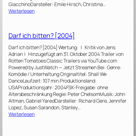
GiacchinoDarsteller: Emile Hirsch, Christina…
:
Weiterlesen
S
p
e
Darf ich bitten? [2004]
e
d
Darf ich bitten? [2004] Wertung: | Kritik von Jens
R
Adrian | Hinzugefügt am 31. Oktober 2004 Trailer von
a
Rotten Tomatoes Classic Trailers via YouTube.com
c
Powered by JustWatch — Jetzt Streamen Bei: Genre:
e
Komödie / Unterhaltung Originaltitel: Shall We
r
DanceLaufzeit: 107 min.Produktionsland:
[
USAProduktionsjahr: 2004FSK-Freigabe: ohne
2
Altersbeschränkung Regie: Peter ChelsomMusik: John
0
Altman, Gabriel YaredDarsteller: Richard Gere, Jennifer
0
Lopez, Susan Sarandon, Stanley…
8
:
Weiterlesen
]
D
a
r