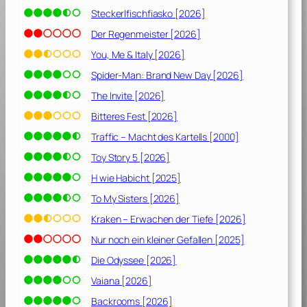
f
Steckerlfischfiasko [2026]
d
e
Der Regenmeister [2026]
n
You, Me & Italy [2026]
e
Spider-Man: Brand New Day [2026]
r
s
The Invite [2026]
t
Bitteres Fest [2026]
e
Traffic – Macht des Kartells [2000]
n
B
Toy Story 5 [2026]
l
H wie Habicht [2025]
i
To My Sisters [2026]
c
k
Kraken – Erwachen der Tiefe [2026]
[
Nur noch ein kleiner Gefallen [2025]
2
0
Die Odyssee [2026]
2
Vaiana [2026]
2
Backrooms [2026]
]