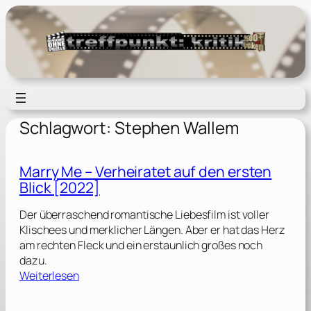
Zum
Inhalt
springen
Schlagwort:
Stephen Wallem
Marry Me – Verheiratet auf den ersten
Blick [2022]
Der überraschend romantische Liebesfilm ist voller
Klischees und merklicher Längen. Aber er hat das Herz
am rechten Fleck und ein erstaunlich großes noch
dazu.
:
Weiterlesen
M
a