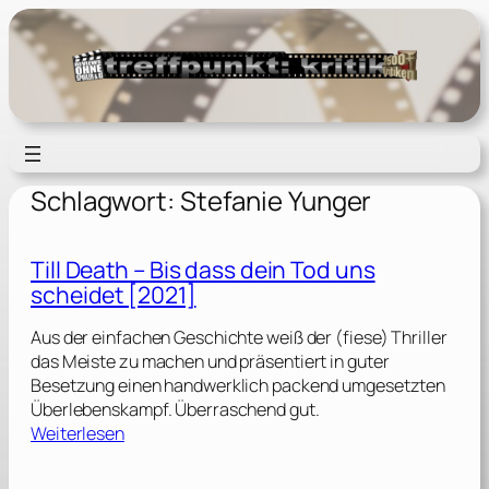
Zum
Inhalt
springen
Schlagwort:
Stefanie Yunger
Till Death – Bis dass dein Tod uns
scheidet [2021]
Aus der einfachen Geschichte weiß der (fiese) Thriller
das Meiste zu machen und präsentiert in guter
Besetzung einen handwerklich packend umgesetzten
Überlebenskampf. Überraschend gut.
:
Weiterlesen
T
i