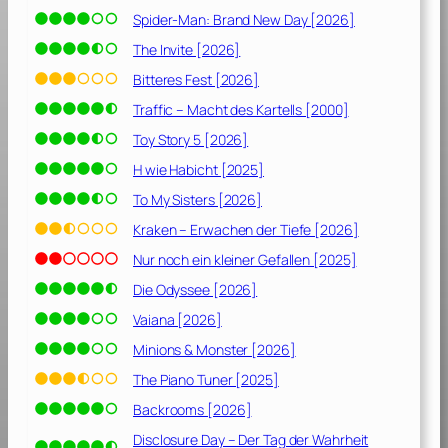
T
Spider-Man: Brand New Day [2026]
o
d
The Invite [2026]
u
Bitteres Fest [2026]
n
Traffic – Macht des Kartells [2000]
s
s
Toy Story 5 [2026]
c
H wie Habicht [2025]
h
To My Sisters [2026]
e
i
Kraken – Erwachen der Tiefe [2026]
d
Nur noch ein kleiner Gefallen [2025]
e
Die Odyssee [2026]
t
[
Vaiana [2026]
2
Minions & Monster [2026]
0
2
The Piano Tuner [2025]
1
Backrooms [2026]
]
Disclosure Day – Der Tag der Wahrheit