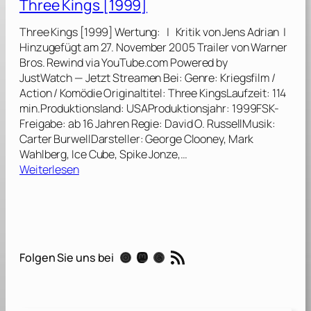
Three Kings [1999]
y
l
Three Kings [1999] Wertung: | Kritik von Jens Adrian |
o
Hinzugefügt am 27. November 2005 Trailer von Warner
n
Bros. Rewind via YouTube.com Powered by
:
JustWatch — Jetzt Streamen Bei: Genre: Kriegsfilm /
R
Action / Komödie Originaltitel: Three KingsLaufzeit: 114
a
min.Produktionsland: USAProduktionsjahr: 1999FSK-
u
Freigabe: ab 16 Jahren Regie: David O. RussellMusik:
s
Carter BurwellDarsteller: George Clooney, Mark
c
Wahlberg, Ice Cube, Spike Jonze,…
h
:
Weiterlesen
d
T
e
h
r
r
E
e
k
e
RSS-Feed
s
Instagram
Mastodon
Threads
Folgen Sie uns bei
K
t
i
a
n
s
g