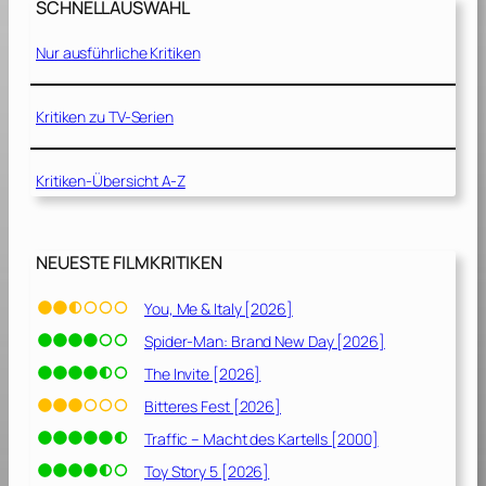
e
SCHNELLAUSWAHL
s
[
[
2
Nur ausführliche Kritiken
1
0
9
2
9
Kritiken zu TV-Serien
2
9
]
]
Kritiken-Übersicht A-Z
NEUESTE FILMKRITIKEN
You, Me & Italy [2026]
Spider-Man: Brand New Day [2026]
The Invite [2026]
Bitteres Fest [2026]
Traffic – Macht des Kartells [2000]
Toy Story 5 [2026]