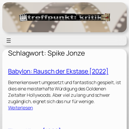
Zum
Inhalt
springen
Schlagwort:
Spike Jonze
Babylon: Rausch der Ekstase [2022]
Bemerkenswert umgesetzt und fantastisch gespielt, ist
dies eine meisterhafte Würdigung des Goldenen
Zeitalter Hollywoods. Aber viel zu lang und schwer
zugänglich, eignet sich das nur für wenige.
:
Weiterlesen
B
a
b