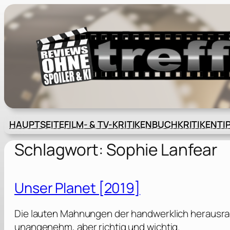
Zum
Inhalt
springen
HAUPTSEITE
FILM- & TV-KRITIKEN
BUCHKRITIKEN
TI
Schlagwort:
Sophie Lanfear
Unser Planet [2019]
Die lauten Mahnungen der handwerklich herausr
unangenehm, aber richtig und wichtig.