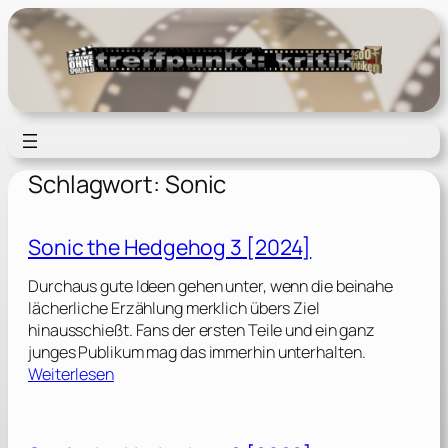
Zum
Inhalt
springen
Schlagwort:
Sonic
Sonic the Hedgehog 3 [2024]
Durchaus gute Ideen gehen unter, wenn die beinahe
lächerliche Erzählung merklich übers Ziel
hinausschießt. Fans der ersten Teile und ein ganz
junges Publikum mag das immerhin unterhalten.
:
Weiterlesen
S
o
n