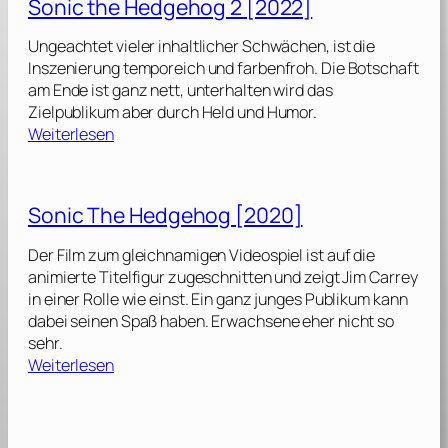
Sonic the Hedgehog 2 [2022]
i
c
Ungeachtet vieler inhaltlicher Schwächen, ist die
t
Inszenierung temporeich und farbenfroh. Die Botschaft
h
am Ende ist ganz nett, unterhalten wird das
e
Zielpublikum aber durch Held und Humor.
H
:
Weiterlesen
e
S
d
o
g
n
Sonic The Hedgehog [2020]
e
i
h
c
Der Film zum gleichnamigen Videospiel ist auf die
o
t
animierte Titelfigur zugeschnitten und zeigt Jim Carrey
g
h
in einer Rolle wie einst. Ein ganz junges Publikum kann
e
dabei seinen Spaß haben. Erwachsene eher nicht so
3
H
sehr.
[
e
:
Weiterlesen
2
d
S
0
g
o
2
e
n
4
h