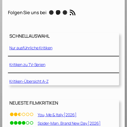
i
]
o
c
RSS-Feed
g
Instagram
Mastodon
Threads
Folgen Sie uns bei
T
h
2
e
[
H
2
SCHNELLAUSWAHL
e
0
d
2
Nur ausführliche Kritiken
g
2
e
]
h
Kritiken zu TV-Serien
o
g
Kritiken-Übersicht A-Z
[
2
0
2
NEUESTE FILMKRITIKEN
0
]
You, Me & Italy [2026]
Spider-Man: Brand New Day [2026]