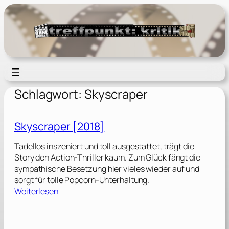
Zum
Inhalt
springen
Schlagwort:
Skyscraper
Skyscraper [2018]
Tadellos inszeniert und toll ausgestattet, trägt die
Story den Action-Thriller kaum. Zum Glück fängt die
sympathische Besetzung hier vieles wieder auf und
sorgt für tolle Popcorn-Unterhaltung.
:
Weiterlesen
S
k
y