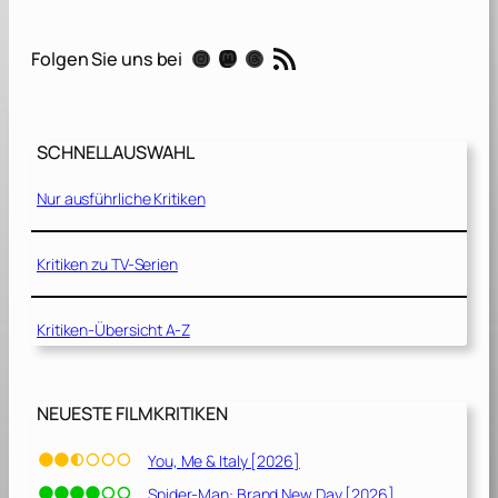
s
c
RSS-Feed
Instagram
Mastodon
Threads
Folgen Sie uns bei
r
a
p
e
SCHNELLAUSWAHL
r
[
Nur ausführliche Kritiken
2
0
1
Kritiken zu TV-Serien
8
]
Kritiken-Übersicht A-Z
NEUESTE FILMKRITIKEN
You, Me & Italy [2026]
Spider-Man: Brand New Day [2026]