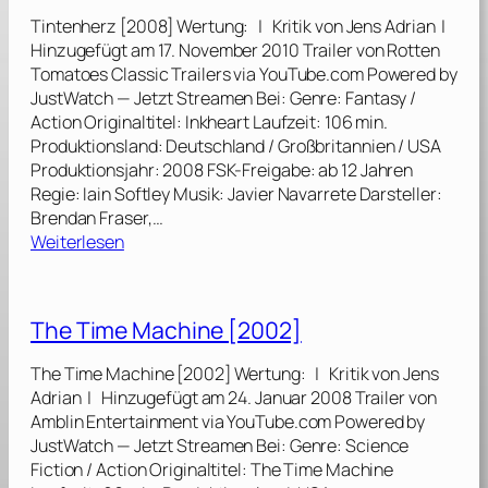
-
Tintenherz [2008] Wertung: | Kritik von Jens Adrian |
R
Hinzugefügt am 17. November 2010 Trailer von Rotten
i
Tomatoes Classic Trailers via YouTube.com Powered by
s
JustWatch — Jetzt Streamen Bei: Genre: Fantasy /
e
Action Originaltitel: Inkheart Laufzeit: 106 min.
[
Produktionsland: Deutschland / Großbritannien / USA
2
Produktionsjahr: 2008 FSK-Freigabe: ab 12 Jahren
0
Regie: Iain Softley Musik: Javier Navarrete Darsteller:
1
Brendan Fraser,…
5
:
Weiterlesen
]
T
i
n
The Time Machine [2002]
t
e
The Time Machine [2002] Wertung: | Kritik von Jens
n
Adrian | Hinzugefügt am 24. Januar 2008 Trailer von
h
Amblin Entertainment via YouTube.com Powered by
e
JustWatch — Jetzt Streamen Bei: Genre: Science
r
Fiction / Action Originaltitel: The Time Machine
z