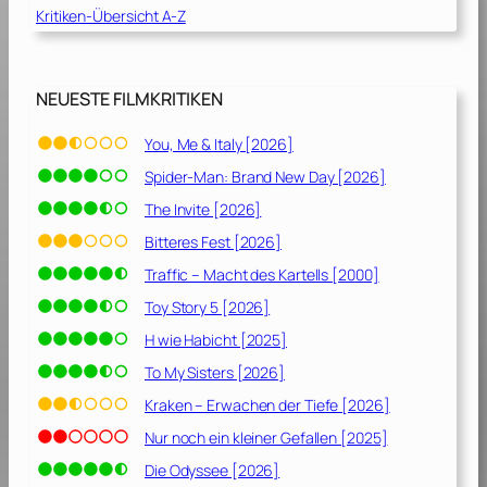
Kritiken-Übersicht A-Z
0
0
2
]
NEUESTE FILMKRITIKEN
You, Me & Italy [2026]
Spider-Man: Brand New Day [2026]
The Invite [2026]
Bitteres Fest [2026]
Traffic – Macht des Kartells [2000]
Toy Story 5 [2026]
H wie Habicht [2025]
To My Sisters [2026]
Kraken – Erwachen der Tiefe [2026]
Nur noch ein kleiner Gefallen [2025]
Die Odyssee [2026]