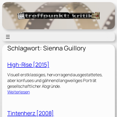
Zum
Inhalt
springen
Schlagwort:
Sienna Guillory
High-Rise [2015]
Visuell erstklassiges, hervorragend ausgestattetes,
aber konfuses und gähnend langweiliges Porträt
gesellschaftlicher Abgründe.
:
Weiterlesen
H
i
g
Tintenherz [2008]
h