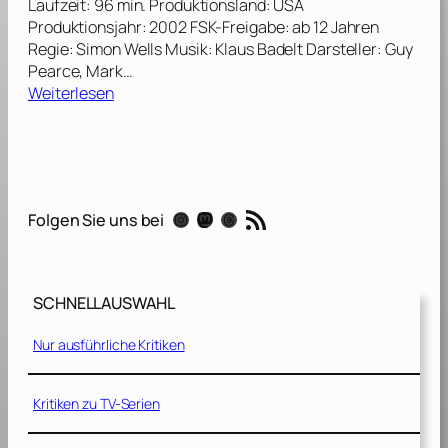
Laufzeit: 96 min. Produktionsland: USA
[
Produktionsjahr: 2002 FSK-Freigabe: ab 12 Jahren
2
Regie: Simon Wells Musik: Klaus Badelt Darsteller: Guy
0
Pearce, Mark…
0
:
Weiterlesen
8
T
]
h
e
T
i
RSS-Feed
Instagram
Mastodon
Threads
Folgen Sie uns bei
m
e
M
a
SCHNELLAUSWAHL
c
h
Nur ausführliche Kritiken
i
n
e
Kritiken zu TV-Serien
[
2