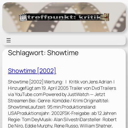
Zum
Inhalt
springen
Schlagwort:
Showtime
Showtime [2002]
Showtime [2002] Wertung: | Kritik von Jens Adrian |
Hinzugefügt am 19. April 2005 Trailer von Dvd Trailers
via YouTube.com Powered by JustWatch — Jetzt
Streamen Bei: Genre: Komödie / Krimi Originaltitel:
ShowtimeLaufzeit: 95 min.Produktionsland:
USAProduktionsjahr: 2002FSK-Freigabe: ab 12 Jahren
Regie: Tom DeyMusik: Alan SilvestriDarsteller: Robert
De Niro, Eddie Murphy, Rene Russo, William Shatner,