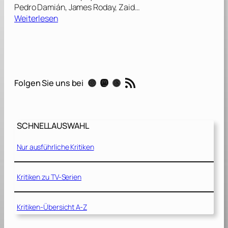
Pedro Damián, James Roday, Zaid…
:
Weiterlesen
S
h
o
w
t
RSS-Feed
Instagram
Mastodon
Threads
Folgen Sie uns bei
i
m
e
[
SCHNELLAUSWAHL
2
0
Nur ausführliche Kritiken
0
2
]
Kritiken zu TV-Serien
Kritiken-Übersicht A-Z