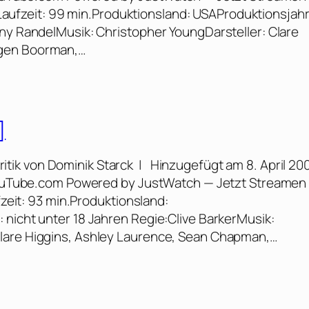
 IILaufzeit: 99 min.Produktionsland: USAProduktionsjahr
ony RandelMusik: Christopher YoungDarsteller: Clare
ogen Boorman,…
]
ritik von Dominik Starck | Hinzugefügt am 8. April 20
 YouTube.com Powered by JustWatch — Jetzt Streamen 
fzeit: 93 min.Produktionsland:
 nicht unter 18 Jahren Regie:Clive BarkerMusik:
Clare Higgins, Ashley Laurence, Sean Chapman,…