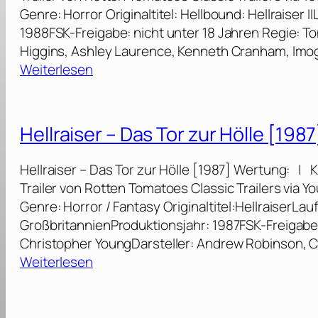
Genre: Horror Originaltitel: Hellbound: Hellraiser
1988FSK-Freigabe: nicht unter 18 Jahren Regie: T
Higgins, Ashley Laurence, Kenneth Cranham, Im
:
Weiterlesen
H
e
l
Hellraiser – Das Tor zur Hölle [1987
l
b
Hellraiser – Das Tor zur Hölle [1987] Wertung: | K
o
Trailer von Rotten Tomatoes Classic Trailers via
u
Genre: Horror / Fantasy Originaltitel:HellraiserLau
n
GroßbritannienProduktionsjahr: 1987FSK-Freigabe:
d
Christopher YoungDarsteller: Andrew Robinson, 
–
:
Weiterlesen
H
H
e
e
l
l