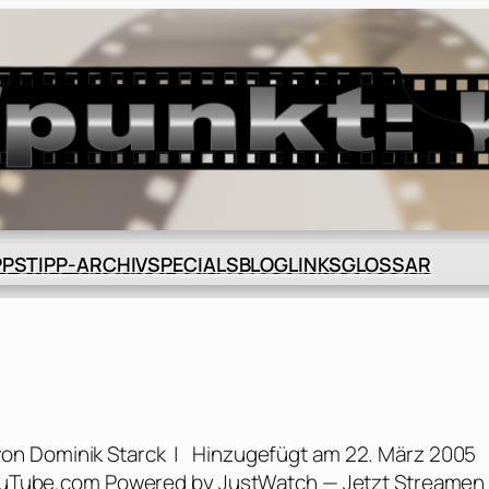
BLOG
GLOSSAR
PPS
TIPP-ARCHIV
SPECIALS
LINKS
k von Dominik Starck | Hinzugefügt am 22. März 2005
 YouTube.com Powered by JustWatch — Jetzt Streamen 