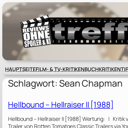
Zum
Inhalt
springen
HAUPTSEITE
FILM- & TV-KRITIKEN
BUCHKRITIKEN
TI
Schlagwort:
Sean Chapman
Hellbound – Hellraiser II [1988]
Hellbound – Hellraiser II [1988] Wertung: | Kriti
Trailer von Rotten Tomatoes Classic Trailers via