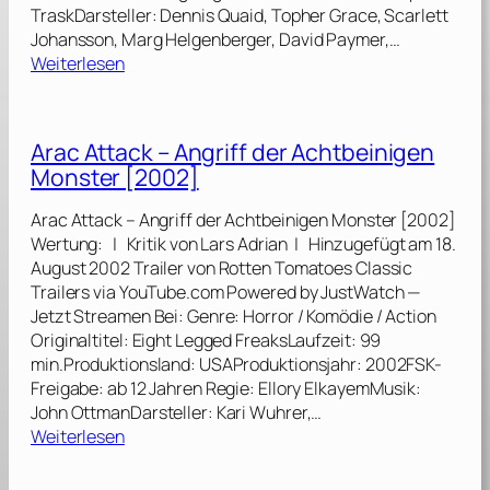
TraskDarsteller: Dennis Quaid, Topher Grace, Scarlett
Johansson, Marg Helgenberger, David Paymer,…
:
Weiterlesen
R
e
i
Arac Attack – Angriff der Achtbeinigen
n
Monster [2002]
e
C
Arac Attack – Angriff der Achtbeinigen Monster [2002]
h
Wertung: | Kritik von Lars Adrian | Hinzugefügt am 18.
e
August 2002 Trailer von Rotten Tomatoes Classic
f
Trailers via YouTube.com Powered by JustWatch —
s
Jetzt Streamen Bei: Genre: Horror / Komödie / Action
a
Originaltitel: Eight Legged FreaksLaufzeit: 99
c
min.Produktionsland: USAProduktionsjahr: 2002FSK-
h
Freigabe: ab 12 Jahren Regie: Ellory ElkayemMusik:
e
John OttmanDarsteller: Kari Wuhrer,…
[
:
Weiterlesen
2
A
0
r