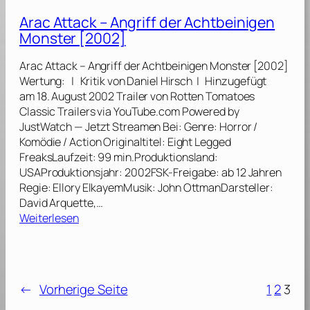
0
a
4
Arac Attack – Angriff der Achtbeinigen
c
]
Monster [2002]
A
t
Arac Attack – Angriff der Achtbeinigen Monster [2002]
t
Wertung: | Kritik von Daniel Hirsch | Hinzugefügt
a
am 18. August 2002 Trailer von Rotten Tomatoes
c
Classic Trailers via YouTube.com Powered by
k
JustWatch — Jetzt Streamen Bei: Genre: Horror /
–
Komödie / Action Originaltitel: Eight Legged
A
FreaksLaufzeit: 99 min.Produktionsland:
n
USAProduktionsjahr: 2002FSK-Freigabe: ab 12 Jahren
g
Regie: Ellory ElkayemMusik: John OttmanDarsteller:
r
David Arquette,…
i
:
Weiterlesen
f
A
f
r
d
a
e
c
r
←
Vorherige Seite
1
2
3
A
A
t