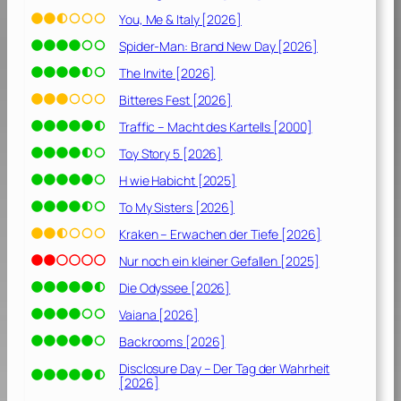
0
e
0
You, Me & Italy [2026]
i
2
Spider-Man: Brand New Day [2026]
n
]
i
The Invite [2026]
g
Bitteres Fest [2026]
e
Traffic – Macht des Kartells [2000]
n
M
Toy Story 5 [2026]
o
H wie Habicht [2025]
n
s
To My Sisters [2026]
t
Kraken – Erwachen der Tiefe [2026]
e
Nur noch ein kleiner Gefallen [2025]
r
[
Die Odyssee [2026]
2
Vaiana [2026]
0
Backrooms [2026]
0
2
Disclosure Day – Der Tag der Wahrheit
[2026]
]