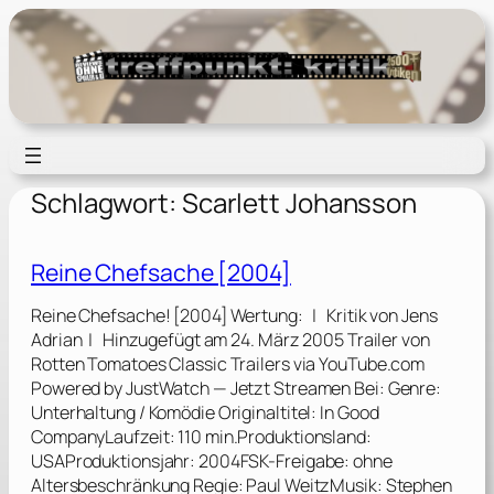
Zum
Inhalt
springen
Schlagwort:
Scarlett Johansson
Reine Chefsache [2004]
Reine Chefsache! [2004] Wertung: | Kritik von Jens
Adrian | Hinzugefügt am 24. März 2005 Trailer von
Rotten Tomatoes Classic Trailers via YouTube.com
Powered by JustWatch — Jetzt Streamen Bei: Genre:
Unterhaltung / Komödie Originaltitel: In Good
CompanyLaufzeit: 110 min.Produktionsland:
USAProduktionsjahr: 2004FSK-Freigabe: ohne
Altersbeschränkung Regie: Paul WeitzMusik: Stephen