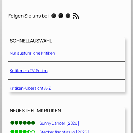
p
e
RSS-Feed
Instagram
Mastodon
Threads
Folgen Sie uns bei
c
t
[
2
SCHNELLAUSWAHL
0
2
Nur ausführliche Kritiken
1
]
Kritiken zu TV-Serien
Kritiken-Übersicht A-Z
NEUESTE FILMKRITIKEN
Sunny Dancer [2026]
Steckerlfischfiasko [2026]