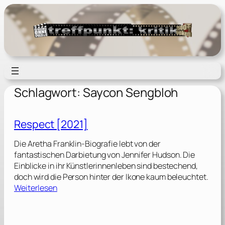
Zum
Inhalt
springen
Schlagwort:
Saycon Sengbloh
Respect [2021]
Die Aretha Franklin-Biografie lebt von der
fantastischen Darbietung von Jennifer Hudson. Die
Einblicke in ihr Künstlerinnenleben sind bestechend,
doch wird die Person hinter der Ikone kaum beleuchtet.
:
Weiterlesen
R
e
s