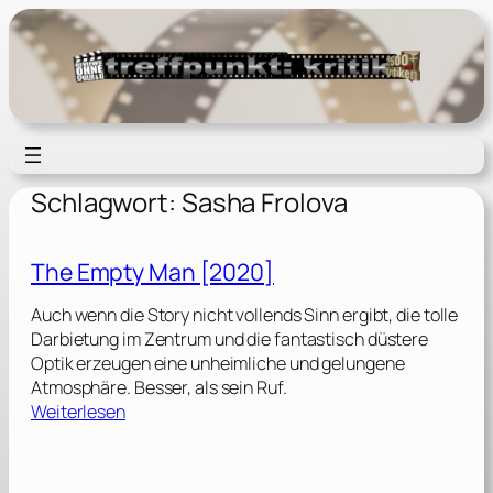
Zum
Inhalt
springen
Schlagwort:
Sasha Frolova
The Empty Man [2020]
Auch wenn die Story nicht vollends Sinn ergibt, die tolle
Darbietung im Zentrum und die fantastisch düstere
Optik erzeugen eine unheimliche und gelungene
Atmosphäre. Besser, als sein Ruf.
:
Weiterlesen
T
h
e