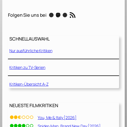
E
m
RSS-Feed
Instagram
Mastodon
Threads
Folgen Sie uns bei
p
t
y
M
SCHNELLAUSWAHL
a
n
Nur ausführliche Kritiken
[
2
0
Kritiken zu TV-Serien
2
0
Kritiken-Übersicht A-Z
]
NEUESTE FILMKRITIKEN
You, Me & Italy [2026]
Spider-Man: Brand New Day [2026]