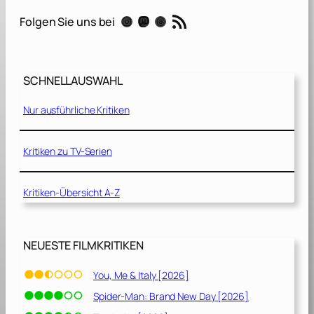
e
RSS-Feed
Instagram
Mastodon
Threads
Folgen Sie uns bei
n
r
a
n
SCHNELLAUSWAHL
d
S
Nur ausführliche Kritiken
h
e
r
Kritiken zu TV-Serien
i
f
Kritiken-Übersicht A-Z
f
[
2
0
NEUESTE FILMKRITIKEN
2
1
You, Me & Italy [2026]
]
Spider-Man: Brand New Day [2026]