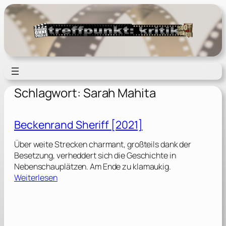
Zum
Inhalt
springen
Schlagwort:
Sarah Mahita
Beckenrand Sheriff [2021]
Über weite Strecken charmant, großteils dank der
Besetzung, verheddert sich die Geschichte in
Nebenschauplätzen. Am Ende zu klamaukig.
:
Weiterlesen
B
e
c
k