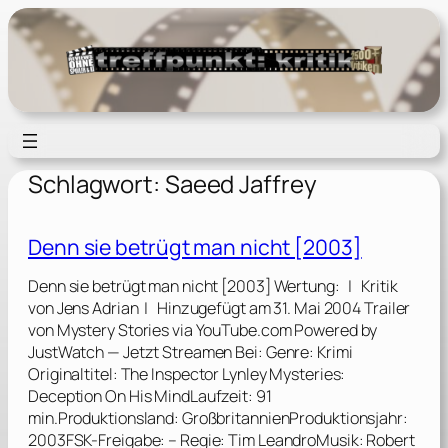
Zum
Inhalt
springen
Schlagwort:
Saeed Jaffrey
Denn sie betrügt man nicht [2003]
Denn sie betrügt man nicht [2003] Wertung: | Kritik
von Jens Adrian | Hinzugefügt am 31. Mai 2004 Trailer
von Mystery Stories via YouTube.com Powered by
JustWatch — Jetzt Streamen Bei: Genre: Krimi
Originaltitel: The Inspector Lynley Mysteries:
Deception On His MindLaufzeit: 91
min.Produktionsland: GroßbritannienProduktionsjahr:
2003FSK-Freigabe: – Regie: Tim LeandroMusik: Robert