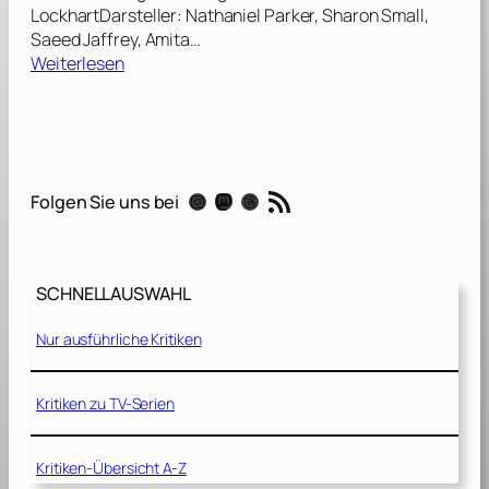
LockhartDarsteller: Nathaniel Parker, Sharon Small,
Saeed Jaffrey, Amita…
:
Weiterlesen
D
e
n
n
s
RSS-Feed
Instagram
Mastodon
Threads
Folgen Sie uns bei
i
e
b
e
SCHNELLAUSWAHL
t
r
Nur ausführliche Kritiken
ü
g
t
Kritiken zu TV-Serien
m
a
Kritiken-Übersicht A-Z
n