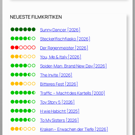
n
i
c
NEUESTE FILMKRITIKEN
h
t
Sunny Dancer [2026]
[
Steckerlfischfiasko [2026]
2
0
Der Regenmeister [2026]
0
You, Me & Italy [2026]
3
Spider-Man: Brand New Day [2026]
]
The Invite [2026]
Bitteres Fest [2026]
Traffic – Macht des Kartells [2000]
Toy Story 5 [2026]
H wie Habicht [2025]
To My Sisters [2026]
Kraken – Erwachen der Tiefe [2026]