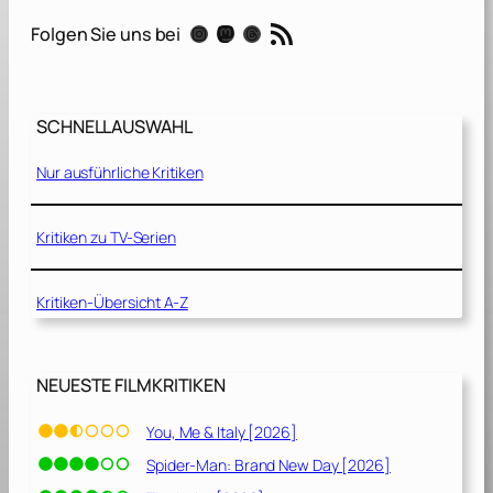
n
RSS-Feed
Instagram
Mastodon
Threads
Folgen Sie uns bei
g
e
n
i
SCHNELLAUSWAHL
m
N
Nur ausführliche Kritiken
e
t
z
Kritiken zu TV-Serien
[
2
Kritiken-Übersicht A-Z
0
2
0
]
NEUESTE FILMKRITIKEN
You, Me & Italy [2026]
Spider-Man: Brand New Day [2026]