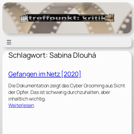
Zum
Inhalt
springen
Schlagwort:
Sabina Dlouhá
Gefangen im Netz [2020]
Die Dokumentation zeigt das Cyber Grooming aus Sicht
der Opfer. Das ist schwierig durchzuhalten, aber
inhaltlich wichtig.
:
Weiterlesen
G
e
f
a