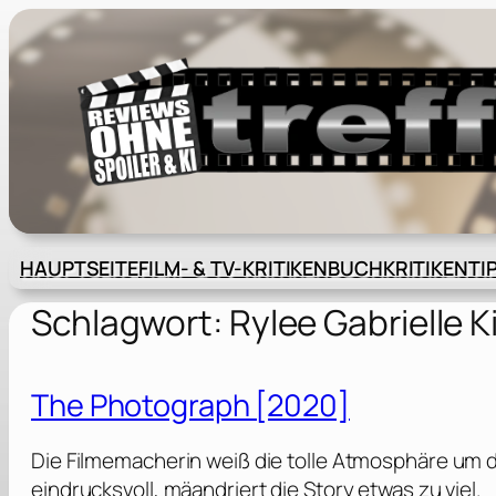
Zum
Inhalt
springen
HAUPTSEITE
FILM- & TV-KRITIKEN
BUCHKRITIKEN
TI
Schlagwort:
Rylee Gabrielle K
The Photograph [2020]
Die Filmemacherin weiß die tolle Atmosphäre um d
eindrucksvoll, mäandriert die Story etwas zu viel.