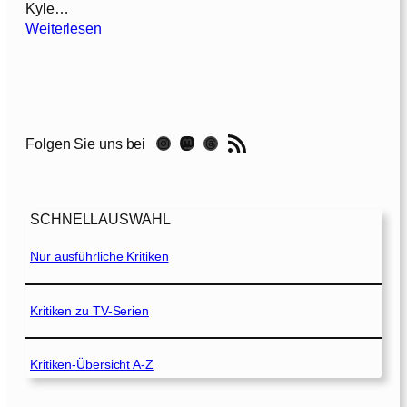
Kyle…
:
Weiterlesen
S
u
p
e
r
RSS-Feed
Instagram
Mastodon
Threads
Folgen Sie uns bei
8
[
2
0
SCHNELLAUSWAHL
1
1
Nur ausführliche Kritiken
]
Kritiken zu TV-Serien
Kritiken-Übersicht A-Z