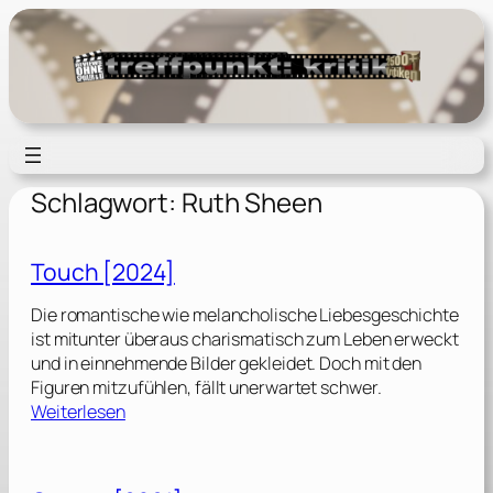
Zum
Inhalt
springen
Schlagwort:
Ruth Sheen
Touch [2024]
Die romantische wie melancholische Liebesgeschichte
ist mitunter überaus charismatisch zum Leben erweckt
und in einnehmende Bilder gekleidet. Doch mit den
Figuren mitzufühlen, fällt unerwartet schwer.
:
Weiterlesen
T
o
u