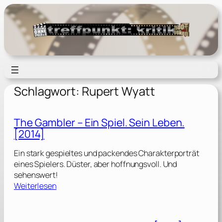
Zum
Inhalt
springen
Schlagwort:
Rupert Wyatt
The Gambler – Ein Spiel. Sein Leben.
[2014]
Ein stark gespieltes und packendes Charakterporträt
eines Spielers. Düster, aber hoffnungsvoll. Und
sehenswert!
:
Weiterlesen
T
h
e