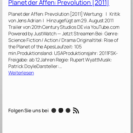
Planet der Affen: Prevolution [2011]
G
a
Planet der Affen: Prevolution [2011] Wertung: | Kritik
m
von Jens Adrian | Hinzugefügt am 29. August 2011
b
Trailer von 20th Century Studios DE via YouTube.com
l
Powered by JustWatch — Jetzt Streamen Bei: Genre:
e
Science Fiction / Action / Drama Originaltitel: Rise of
r
the Planet of the ApesLaufzeit: 105
–
min.Produktionsland: USAProduktionsjahr: 2011FSK-
E
Freigabe: ab 12 Jahren Regie: Rupert WyattMusik:
i
Patrick DoyleDarsteller:…
n
:
Weiterlesen
S
P
p
l
i
a
e
n
l
e
RSS-Feed
.
Instagram
Mastodon
Threads
Folgen Sie uns bei
t
S
d
e
e
i
r