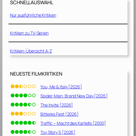
n
SCHNELLAUSWAHL
A
L
f
e
Nur ausführliche Kritiken
f
b
e
e
n
Kritiken zu TV-Serien
n
:
.
P
[
Kritiken-Übersicht A-Z
r
2
e
0
v
1
o
NEUESTE FILMKRITIKEN
4
l
]
u
You, Me & Italy [2026]
t
Spider-Man: Brand New Day [2026]
i
o
The Invite [2026]
n
Bitteres Fest [2026]
[
Traffic – Macht des Kartells [2000]
2
0
Toy Story 5 [2026]