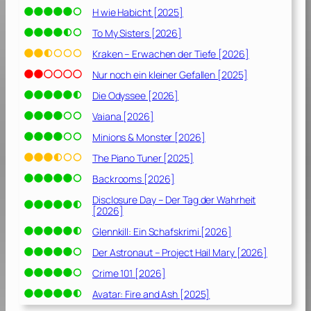
1
H wie Habicht [2025]
1
To My Sisters [2026]
]
Kraken – Erwachen der Tiefe [2026]
Nur noch ein kleiner Gefallen [2025]
Die Odyssee [2026]
Vaiana [2026]
Minions & Monster [2026]
The Piano Tuner [2025]
Backrooms [2026]
Disclosure Day – Der Tag der Wahrheit
[2026]
Glennkill: Ein Schafskrimi [2026]
Der Astronaut – Project Hail Mary [2026]
Crime 101 [2026]
Avatar: Fire and Ash [2025]