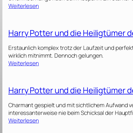
:
Weiterlesen
K
n
o
Harry Potter und die Heiligtümer de
c
k
Erstaunlich komplex trotz der Laufzeit und perfek
a
wirklich mitnimmt. Dennoch gelungen.
t
:
Weiterlesen
t
H
h
a
e
r
Harry Potter und die Heiligtümer de
C
r
a
y
Charmant gespielt und mit sichtlichem Aufwand ve
b
P
interessanterweise nie beim Schicksal der Hauptfi
i
o
:
Weiterlesen
n
t
H
[
t