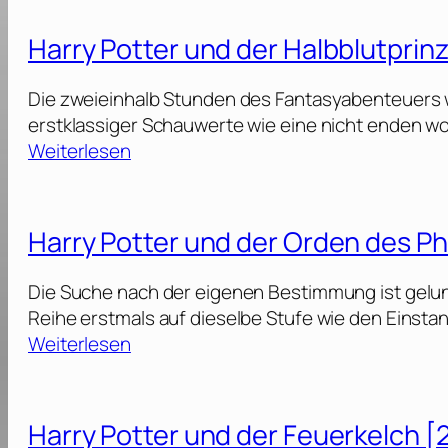
a
2
e
r
0
Harry Potter und der Halbblutprin
r
r
2
u
y
3
Die zweieinhalb Stunden des Fantasyabenteuers w
n
P
]
erstklassiger Schauwerte wie eine nicht enden wo
d
o
:
Weiterlesen
d
t
H
i
t
a
e
e
r
H
Harry Potter und der Orden des P
r
r
e
u
y
i
Die Suche nach der eigenen Bestimmung ist gelun
n
P
l
Reihe erstmals auf dieselbe Stufe wie den Einsta
d
o
i
:
Weiterlesen
d
t
g
H
i
t
t
a
e
e
ü
r
H
Harry Potter und der Feuerkelch [
r
m
r