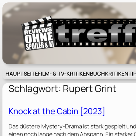
Zum
Inhalt
springen
HAUPTSEITE
FILM- & TV-KRITIKEN
BUCHKRITIKEN
TI
Schlagwort:
Rupert Grint
Knock at the Cabin [2023]
Das düstere Mystery-Drama ist stark gespielt und 
einen noch lange nach dem Abspann. Ein starker 