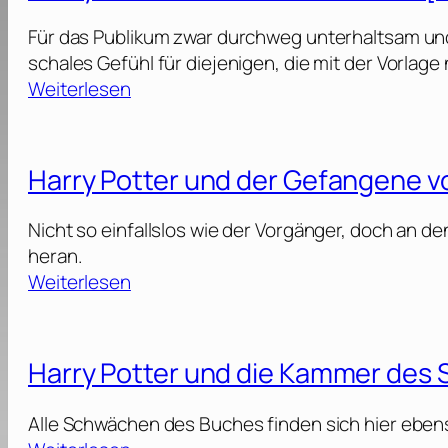
e
u
e
y
i
Für das Publikum zwar durchweg unterhaltsam und
n
r
P
l
schales Gefühl für diejenigen, die mit der Vorlage 
d
d
o
i
:
Weiterlesen
d
e
t
g
H
e
s
t
t
a
r
T
e
ü
r
H
Harry Potter und der Gefangene 
o
r
m
r
a
d
u
e
y
l
e
Nicht so einfallslos wie der Vorgänger, doch an 
n
r
P
b
s
heran.
d
d
o
b
:
:
Weiterlesen
d
e
t
l
T
H
e
s
t
u
e
a
r
T
e
t
i
r
O
Harry Potter und die Kammer des
o
r
p
l
r
r
d
u
r
y
d
e
Alle Schwächen des Buches finden sich hier ebens
n
i
2
P
e
s