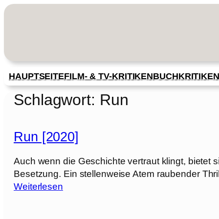
Zum
Inhalt
springen
HAUPTSEITE
FILM- & TV-KRITIKEN
BUCHKRITIKE
Schlagwort:
Run
Run [2020]
Auch wenn die Geschichte vertraut klingt, bietet
Besetzung. Ein stellenweise Atem raubender Thril
:
Weiterlesen
R
u