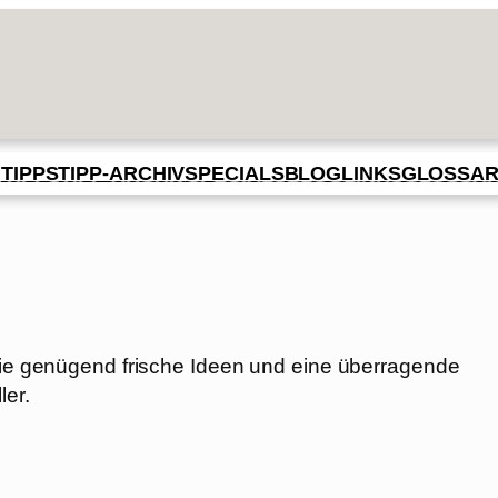
BLOG
GLOSSA
N
TIPPS
TIPP-ARCHIV
SPECIALS
LINKS
 sie genügend frische Ideen und eine überragende
ler.