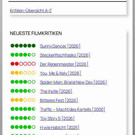
o
u
n
Kritiken-Übersicht A-Z
n
D
d
i
[
o
2
NEUESTE FILMKRITIKEN
r
0
[
2
Sunny Dancer [2026]
2
0
0
Steckerlfischfiasko [2026]
]
2
Der Regenmeister [2026]
2
You, Me & Italy [2026]
]
Spider-Man: Brand New Day [2026]
The Invite [2026]
Bitteres Fest [2026]
Traffic – Macht des Kartells [2000]
Toy Story 5 [2026]
H wie Habicht [2025]