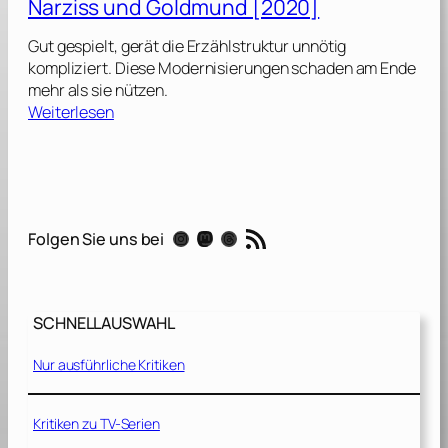
Narziss und Goldmund [2020]
.
Gut gespielt, gerät die Erzählstruktur unnötig
H
kompliziert. Diese Modernisierungen schaden am Ende
a
mehr als sie nützen.
r
:
Weiterlesen
r
N
i
a
s
r
u
z
n
i
RSS-Feed
d
Instagram
Mastodon
Threads
Folgen Sie uns bei
s
e
s
i
u
n
n
K
SCHNELLAUSWAHL
d
l
G
e
Nur ausführliche Kritiken
o
i
l
d
d
Kritiken zu TV-Serien
v
m