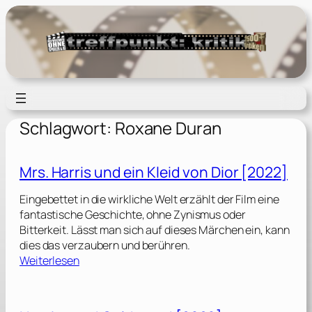
Zum
Inhalt
springen
Schlagwort:
Roxane Duran
Mrs. Harris und ein Kleid von Dior [2022]
Eingebettet in die wirkliche Welt erzählt der Film eine
fantastische Geschichte, ohne Zynismus oder
Bitterkeit. Lässt man sich auf dieses Märchen ein, kann
dies das verzaubern und berühren.
:
Weiterlesen
M
r
s