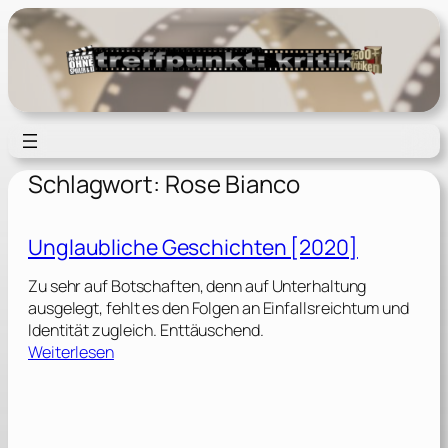
Zum
Inhalt
springen
Schlagwort:
Rose Bianco
Unglaubliche Geschichten [2020]
Zu sehr auf Botschaften, denn auf Unterhaltung
ausgelegt, fehlt es den Folgen an Einfallsreichtum und
Identität zugleich. Enttäuschend.
:
Weiterlesen
U
n
g
l