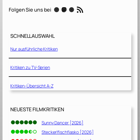
a
RSS-Feed
Instagram
Mastodon
Threads
Folgen Sie uns bei
u
b
l
i
SCHNELLAUSWAHL
c
h
Nur ausführliche Kritiken
e
G
e
Kritiken zu TV-Serien
s
c
Kritiken-Übersicht A-Z
h
i
c
h
NEUESTE FILMKRITIKEN
t
e
Sunny Dancer [2026]
n
Steckerlfischfiasko [2026]
[