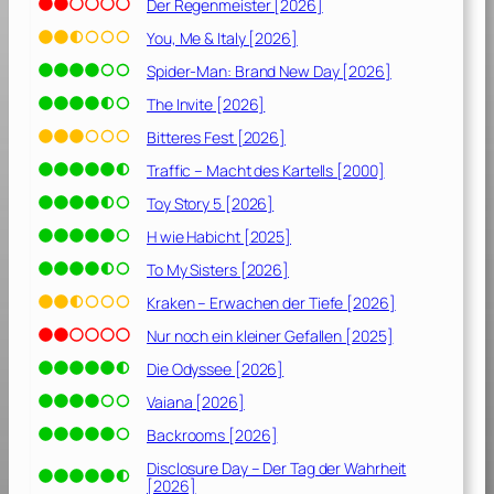
2
Der Regenmeister [2026]
0
You, Me & Italy [2026]
2
Spider-Man: Brand New Day [2026]
0
]
The Invite [2026]
Bitteres Fest [2026]
Traffic – Macht des Kartells [2000]
Toy Story 5 [2026]
H wie Habicht [2025]
To My Sisters [2026]
Kraken – Erwachen der Tiefe [2026]
Nur noch ein kleiner Gefallen [2025]
Die Odyssee [2026]
Vaiana [2026]
Backrooms [2026]
Disclosure Day – Der Tag der Wahrheit
[2026]