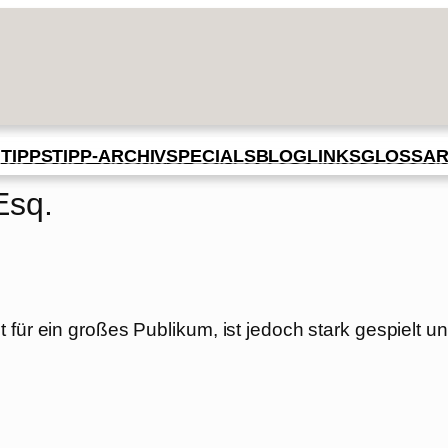
BLOG
GLOSSA
N
TIPPS
TIPP-ARCHIV
SPECIALS
LINKS
Esq.
 für ein großes Publikum, ist jedoch stark gespielt u