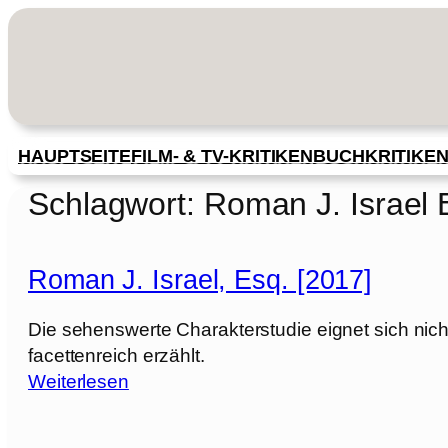
Zum
Inhalt
springen
HAUPTSEITE
FILM- & TV-KRITIKEN
BUCHKRITIKE
Schlagwort:
Roman J. Israel 
Roman J. Israel, Esq. [2017]
Die sehenswerte Charakterstudie eignet sich nicht
facettenreich erzählt.
:
Weiterlesen
R
o