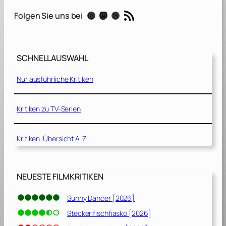
e
RSS-Feed
Instagram
Mastodon
Threads
Folgen Sie uns bei
n
r
a
n
SCHNELLAUSWAHL
d
S
Nur ausführliche Kritiken
h
e
r
Kritiken zu TV-Serien
i
f
Kritiken-Übersicht A-Z
f
[
2
0
NEUESTE FILMKRITIKEN
2
1
Sunny Dancer [2026]
]
Steckerlfischfiasko [2026]