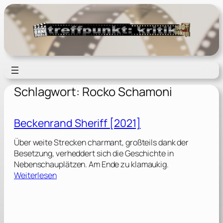
Zum
Inhalt
springen
Schlagwort:
Rocko Schamoni
Beckenrand Sheriff [2021]
Über weite Strecken charmant, großteils dank der
Besetzung, verheddert sich die Geschichte in
Nebenschauplätzen. Am Ende zu klamaukig.
:
Weiterlesen
B
e
c
k