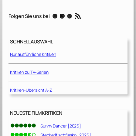
l
a
RSS-Feed
Instagram
Mastodon
Threads
Folgen Sie uns bei
d
e
l
p
SCHNELLAUSWAHL
h
i
Nur ausführliche Kritiken
a
[
1
Kritiken zu TV-Serien
9
9
Kritiken-Übersicht A-Z
3
]
NEUESTE FILMKRITIKEN
Sunny Dancer [2026]
Steckerlfischfiasko [2026]