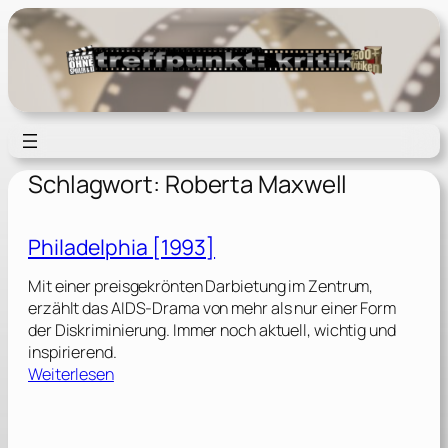
Zum
Inhalt
springen
Schlagwort:
Roberta Maxwell
Philadelphia [1993]
Mit einer preisgekrönten Darbietung im Zentrum,
erzählt das AIDS-Drama von mehr als nur einer Form
der Diskriminierung. Immer noch aktuell, wichtig und
inspirierend.
:
Weiterlesen
P
h
i