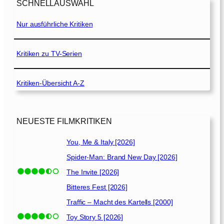
w
SCHNELLAUSWAHL
W
e
a
r
Nur ausführliche Kritiken
h
[
r
2
h
Kritiken zu TV-Serien
0
e
0
i
3
t
Kritiken-Übersicht A-Z
]
“
[
2
NEUESTE FILMKRITIKEN
0
0
You, Me & Italy [2026]
2
Spider-Man: Brand New Day [2026]
]
The Invite [2026]
Bitteres Fest [2026]
Traffic – Macht des Kartells [2000]
Toy Story 5 [2026]