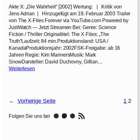
s
e
Akte X: „Die Wahrheit“ [2002] Wertung: | Kritik von
t
l
Jens Adrian | Hinzugefügt am 19. Februar 2003 Trailer
[
f
von The X-Files Forever via YouTube.com Powered by
2
ü
JustWatch — Jetzt Streamen Bei: Genre: Science
0
r
Fiction / Thriller Originaltitel: The X Files: „The
0
C
Truth“Laufzeit: 84 min.Produktionsland: USA /
2
h
KanadaProduktionsjahr: 2002FSK-Freigabe: ab 16
]
a
Jahren Regie: Kim MannersMusik: Mark
r
SnowDarsteller: David Duchovny, Gillian…
l
:
Weiterlesen
i
A
e
k
–
t
V
e
o
←
Vorherige Seite
1
2
X
l
:
l
RSS-Feed
Instagram
Mastodon
Threads
Folgen Sie uns bei
„
e
D
P
i
o
e