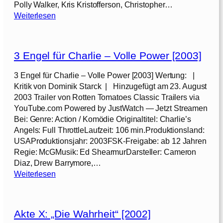
Polly Walker, Kris Kristofferson, Christopher…
:
Weiterlesen
D
-
T
3 Engel für Charlie – Volle Power [2003]
o
x
3 Engel für Charlie – Volle Power [2003] Wertung: |
–
Kritik von Dominik Starck | Hinzugefügt am 23. August
I
2003 Trailer von Rotten Tomatoes Classic Trailers via
m
YouTube.com Powered by JustWatch — Jetzt Streamen
A
Bei: Genre: Action / Komödie Originaltitel: Charlie’s
u
Angels: Full ThrottleLaufzeit: 106 min.Produktionsland:
g
USAProduktionsjahr: 2003FSK-Freigabe: ab 12 Jahren
e
Regie: McGMusik: Ed ShearmurDarsteller: Cameron
d
Diaz, Drew Barrymore,…
e
:
Weiterlesen
r
3
A
E
n
n
g
Akte X: „Die Wahrheit“ [2002]
g