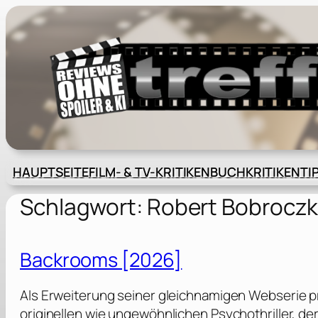
Zum
Inhalt
springen
HAUPTSEITE
FILM- & TV-KRITIKEN
BUCHKRITIKEN
TI
Schlagwort:
Robert Bobroczk
Backrooms [2026]
Als Erweiterung seiner gleichnamigen Webserie p
originellen wie ungewöhnlichen Psychothriller, de