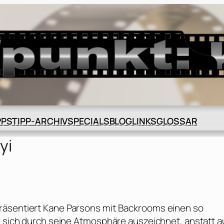
BLOG
GLOSSAR
PPS
TIPP-ARCHIV
SPECIALS
LINKS
yi
räsentiert Kane Parsons mit Backrooms einen so
r sich durch seine Atmosphäre auszeichnet, anstatt a