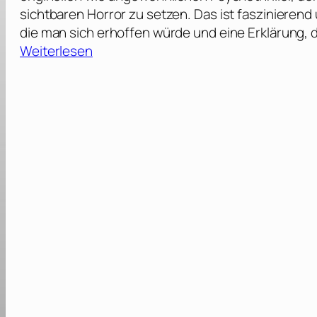
sichtbaren Horror zu setzen. Das ist faszinierend
die man sich erhoffen würde und eine Erklärung, d
:
Weiterlesen
B
a
c
k
r
o
o
m
s
[
2
0
2
6