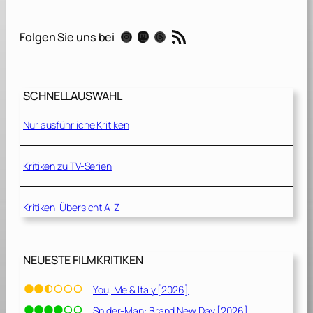
E
m
RSS-Feed
Instagram
Mastodon
Threads
Folgen Sie uns bei
p
t
y
M
SCHNELLAUSWAHL
a
n
Nur ausführliche Kritiken
[
2
0
Kritiken zu TV-Serien
2
0
Kritiken-Übersicht A-Z
]
NEUESTE FILMKRITIKEN
You, Me & Italy [2026]
Spider-Man: Brand New Day [2026]