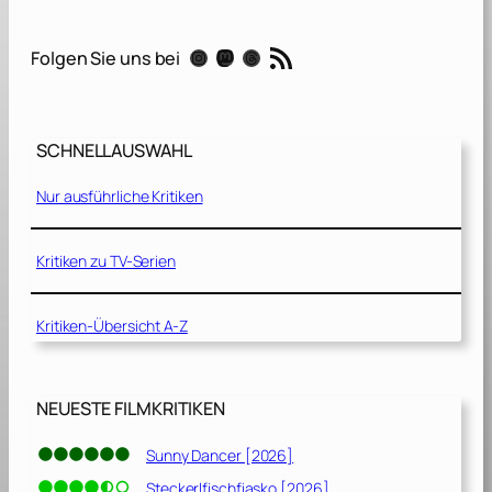
t
i
RSS-Feed
Instagram
Mastodon
Threads
Folgen Sie uns bei
c
e
L
e
SCHNELLAUSWAHL
a
g
Nur ausführliche Kritiken
u
e
[
Kritiken zu TV-Serien
2
0
Kritiken-Übersicht A-Z
1
7
]
NEUESTE FILMKRITIKEN
Sunny Dancer [2026]
Steckerlfischfiasko [2026]