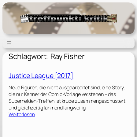
Zum
Inhalt
springen
Schlagwort:
Ray Fisher
Justice League [2017]
Neue Figuren, die nicht ausgearbeitet sind, eine Story,
die nur Kenner der Comic-Vorlage verstehen – das
Superhelden-Treffen ist krude zusammengeschustert
und gleichzeitig lähmend langweilig.
:
Weiterlesen
J
u
s