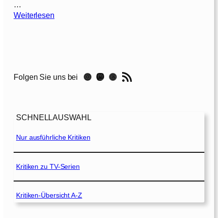
…
:
Weiterlesen
R
a
n
g
o
RSS-Feed
Instagram
Mastodon
Threads
Folgen Sie uns bei
[
2
0
1
SCHNELLAUSWAHL
1
]
Nur ausführliche Kritiken
Kritiken zu TV-Serien
Kritiken-Übersicht A-Z