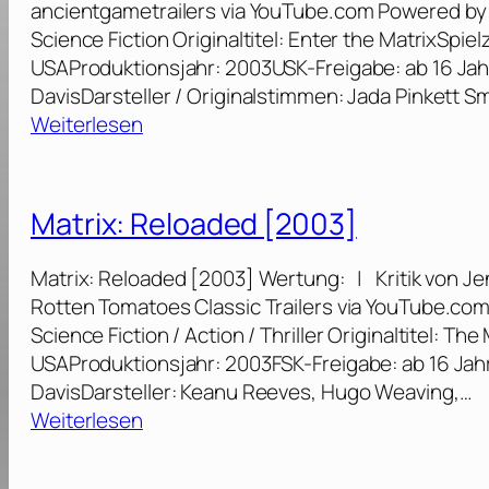
ancientgametrailers via YouTube.com Powered by 
P
Science Fiction Originaltitel: Enter the MatrixSpie
3
a
USAProduktionsjahr: 2003USK-Freigabe: ab 16 Ja
[
n
DavisDarsteller / Originalstimmen: Jada Pinkett 
2
d
:
Weiterlesen
0
a
E
1
[
n
9
2
t
]
Matrix: Reloaded [2003]
0
e
0
r
Matrix: Reloaded [2003] Wertung: | Kritik von Je
8
t
Rotten Tomatoes Classic Trailers via YouTube.co
]
h
Science Fiction / Action / Thriller Originaltitel: T
e
USAProduktionsjahr: 2003FSK-Freigabe: ab 16 Ja
M
DavisDarsteller: Keanu Reeves, Hugo Weaving,…
a
:
Weiterlesen
t
M
r
a