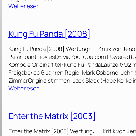
:
Weiterlesen
J
o
h
Kung Fu Panda [2008]
n
W
Kung Fu Panda [2008] Wertung: | Kritik von Jens 
i
ParamountmoviesDE via YouTube.com Powered by 
c
Komödie Originaltitel: Kung Fu PandaLaufzeit: 92
k
Freigabe: ab 6 Jahren Regie: Mark Osborne, John
:
ZimmerOriginalstimmen: Jack Black (Hape Kerkeli
K
:
Weiterlesen
a
K
p
u
i
n
Enter the Matrix [2003]
t
g
e
F
Enter the Matrix [2003] Wertung: | Kritik von Jen
l
u