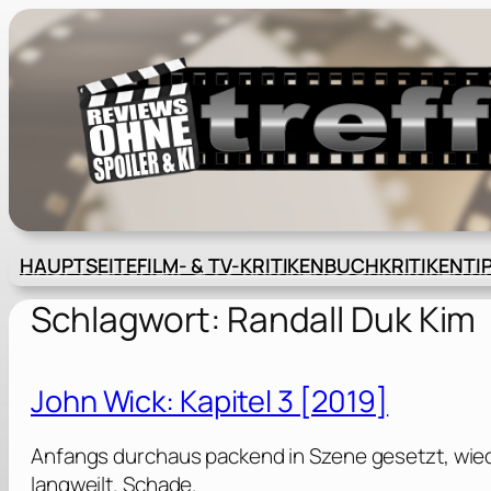
Zum
Inhalt
springen
HAUPTSEITE
FILM- & TV-KRITIKEN
BUCHKRITIKEN
TI
Schlagwort:
Randall Duk Kim
John Wick: Kapitel 3 [2019]
Anfangs durchaus packend in Szene gesetzt, wiede
langweilt. Schade.