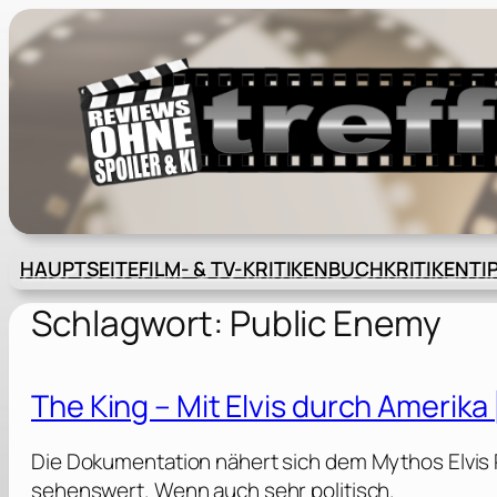
Zum
Inhalt
springen
HAUPTSEITE
FILM- & TV-KRITIKEN
BUCHKRITIKEN
TI
Schlagwort:
Public Enemy
The King – Mit Elvis durch Amerika
Die Dokumentation nähert sich dem Mythos Elvis
sehenswert. Wenn auch sehr politisch.