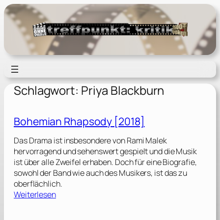
Zum
Inhalt
springen
Schlagwort:
Priya Blackburn
Bohemian Rhapsody [2018]
Das Drama ist insbesondere von Rami Malek
hervorragend und sehenswert gespielt und die Musik
ist über alle Zweifel erhaben. Doch für eine Biografie,
sowohl der Band wie auch des Musikers, ist das zu
oberflächlich.
:
Weiterlesen
B
o