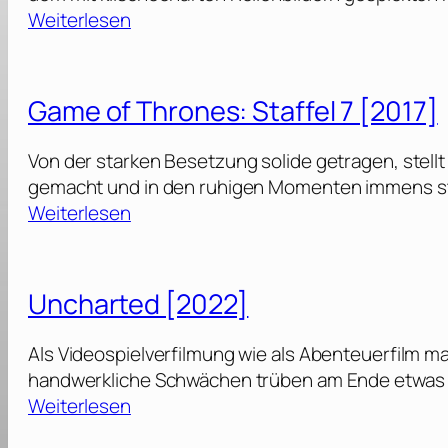
:
Weiterlesen
I
.
S
Game of Thrones: Staffel 7 [2017]
.
S
Von der starken Besetzung solide getragen, stellt
.
gemacht und in den ruhigen Momenten immens star
[
:
Weiterlesen
2
G
0
a
2
m
Uncharted [2022]
3
e
]
o
Als Videospielverfilmung wie als Abenteuerfilm ma
f
handwerkliche Schwächen trüben am Ende etwas de
T
:
Weiterlesen
h
U
r