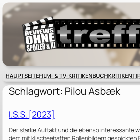
Zum
Inhalt
springen
HAUPTSEITE
FILM- & TV-KRITIKEN
BUCHKRITIKEN
TI
Schlagwort:
Pilou Asbæk
I.S.S. [2023]
Der starke Auftakt und die ebenso interessante w
dem mit klischeehaften Rollenbildern gespickten 