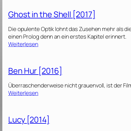
n
o
c
Ghost in the Shell [2017]
n
h
e
a
Die opulente Optik lohnt das Zusehen mehr als di
s
r
einen Prolog denn an ein erstes Kapitel erinnert.
:
t
:
Weiterlesen
S
e
G
t
d
h
a
[
o
f
Ben Hur [2016]
2
s
f
0
t
e
Überraschenderweise nicht grauenvoll, ist der F
2
i
l
:
Weiterlesen
2
n
B
]
t
7
e
h
[
n
Lucy [2014]
e
2
H
S
0
u