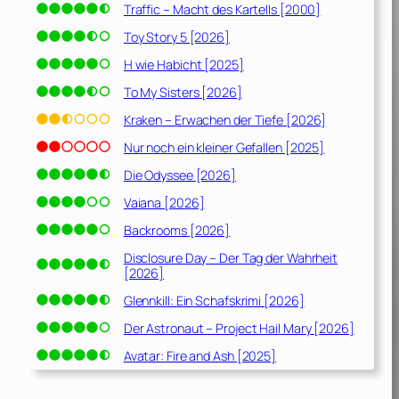
Traffic – Macht des Kartells [2000]
Toy Story 5 [2026]
H wie Habicht [2025]
n
To My Sisters [2026]
Kraken – Erwachen der Tiefe [2026]
Nur noch ein kleiner Gefallen [2025]
Die Odyssee [2026]
Vaiana [2026]
Backrooms [2026]
Disclosure Day – Der Tag der Wahrheit
[2026]
Glennkill: Ein Schafskrimi [2026]
Der Astronaut – Project Hail Mary [2026]
Avatar: Fire and Ash [2025]