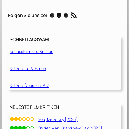
E
m
RSS-Feed
Instagram
Mastodon
Threads
Folgen Sie uns bei
p
t
y
M
SCHNELLAUSWAHL
a
n
Nur ausführliche Kritiken
[
2
0
Kritiken zu TV-Serien
2
0
Kritiken-Übersicht A-Z
]
NEUESTE FILMKRITIKEN
You, Me & Italy [2026]
Spider-Man: Brand New Day [2026]