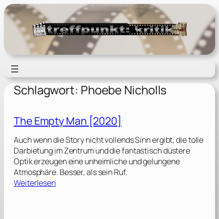
Zum
Inhalt
springen
Schlagwort:
Phoebe Nicholls
The Empty Man [2020]
Auch wenn die Story nicht vollends Sinn ergibt, die tolle
Darbietung im Zentrum und die fantastisch düstere
Optik erzeugen eine unheimliche und gelungene
Atmosphäre. Besser, als sein Ruf.
:
Weiterlesen
T
h
e