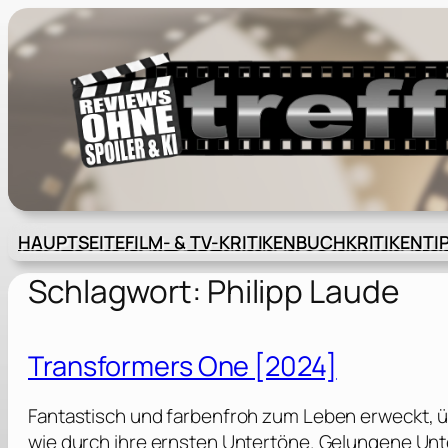
Zum
Inhalt
springen
HAUPTSEITE
FILM- & TV-KRITIKEN
BUCHKRITIKEN
TI
Schlagwort:
Philipp Laude
Transformers One [2024]
Fantastisch und farbenfroh zum Leben erweckt, ü
wie durch ihre ernsten Untertöne. Gelungene Unte