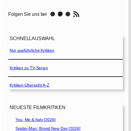
l
a
RSS-Feed
Instagram
Mastodon
Threads
Folgen Sie uns bei
d
e
l
p
SCHNELLAUSWAHL
h
i
Nur ausführliche Kritiken
a
[
1
Kritiken zu TV-Serien
9
9
Kritiken-Übersicht A-Z
3
]
NEUESTE FILMKRITIKEN
You, Me & Italy [2026]
Spider-Man: Brand New Day [2026]