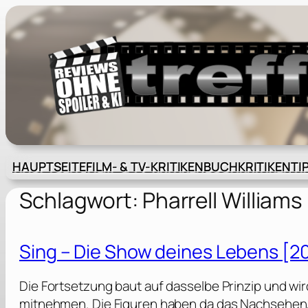
Zum
Inhalt
springen
HAUPTSEITE
FILM- & TV-KRITIKEN
BUCHKRITIKEN
TI
Schlagwort:
Pharrell Williams
Sing – Die Show deines Lebens [2
Die Fortsetzung baut auf dasselbe Prinzip und wi
mitnehmen. Die Figuren haben da das Nachsehen, 