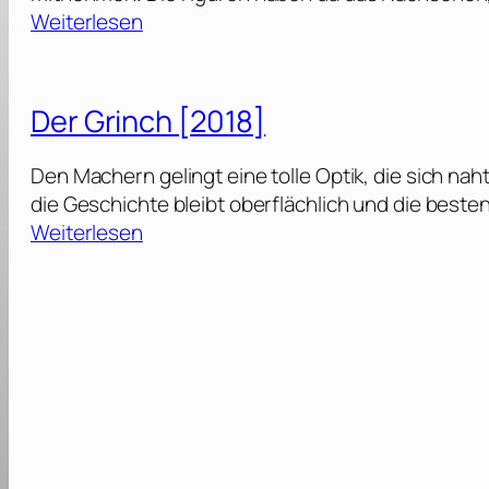
:
Weiterlesen
S
i
n
Der Grinch [2018]
g
Den Machern gelingt eine tolle Optik, die sich na
–
die Geschichte bleibt oberflächlich und die beste
D
:
Weiterlesen
i
D
e
e
S
r
h
G
o
r
w
i
d
n
e
c
i
h